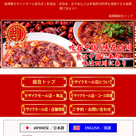
福満園モザイクモール港北店｜歓迎会・送別会・女子会などは本場四川料理を堪能できる福満
園で決まり!!
福満園総合トップ